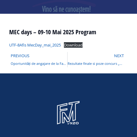
MEC days – 09-10 Mai 2025 Program
UTF-8Afis MecDay_mai_2025
Download
PREVIOUS
NEXT
Oportunități de angajare de la Fabrica de bere Ursus
Rezultate finale si poze concurs „Leonardo da Vinci”